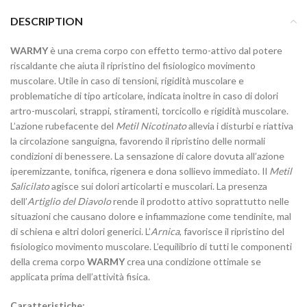
DESCRIPTION
WARMY
è una crema corpo con effetto termo-attivo dal potere
riscaldante che aiuta il ripristino del fisiologico movimento
muscolare. Utile in caso di tensioni, rigidità muscolare e
problematiche di tipo articolare, indicata inoltre in caso di dolori
artro-muscolari, strappi, stiramenti, torcicollo e rigidità muscolare.
L’azione rubefacente del
Metil Nicotinato
allevia i disturbi e riattiva
la circolazione sanguigna, favorendo il ripristino delle normali
condizioni di benessere. La sensazione di calore dovuta all’azione
iperemizzante, tonifica, rigenera e dona sollievo immediato. Il
Metil
Salicilato
agisce sui dolori articolarti e muscolari. La presenza
dell’
Artiglio del Diavolo
rende il prodotto attivo soprattutto nelle
situazioni che causano dolore e infiammazione come tendinite, mal
di schiena e altri dolori generici. L’
Arnica
, favorisce il ripristino del
fisiologico movimento muscolare. L’equilibrio di tutti le componenti
della crema corpo
WARMY
crea una condizione ottimale se
applicata prima dell’attività fisica.
Caratteristiche: