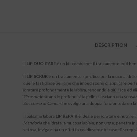
DESCRIPTION
Il
LIP DUO CARE
è un kit combo per il trattamento ed il ben
Il
LIP SCRUB
è un trattamento specifico per la mucosa delle 
quelle fastidiose pellicine che impediscono di applicare per
idratare profondamente le labbra, rendendole più lisce ed el
Girasole
idratano in profondità la pelle e lasciano una sensaz
Zucchero di Canna
che svolge una doppia funzione, da un lato
Il balsamo labbra
LIP REPAIR
è ideale per idratare e nutrire i
Mandorla
che idrata la mucosa labiale, non unge, penetra in 
setosa, leviga e ha un effetto coadiuvante in caso di screpol