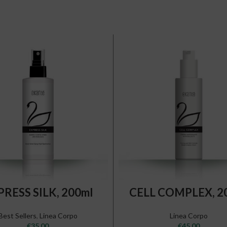
ADD TO CART
ADD TO CART
PRESS SILK, 200ml
CELL COMPLEX, 2
Best Sellers
,
Linea Corpo
Linea Corpo
€
35,00
€
45,00