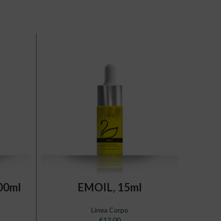
ADD TO CART
00ml
EMOIL, 15ml
F
Linea Corpo
€
12,00