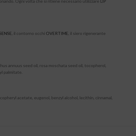
nando. Ogni volta che si ritiene necessario utilizzare
LIP
SENSE
, il contorno occhi
OVERTIME
, il siero rigenerante
hus annuus seed oil, rosa moschata seed oil, tocopherol,
yl palmitate.
opheryl acetate, eugenol, benzyl alcohol, lecithin, cinnamal,