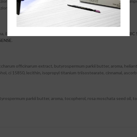
rizionare delicatamente. Risciacquare con acqua tiepida e asciugare tampo
ione delle labbra.
na, il latte detergente
MILK SENSE
, il tonico idratante e lenitivo
TONIC 
SENSE
.
ccharum officinarum extract, butyrospermum parkii butter, aroma, heliant
ol, ci 15850, lecithin, isopropyl titanium triisostearate, cinnamal, ascorb
yrospermum parkii butter, aroma, tocopherol, rosa moschata seed oil, toc