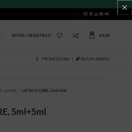
OKIE POLICY
CONDIZIONI GENERALI DI VENDITA
0
ENTRA / REGISTRATI
€
0,00
PROMOZIONI
|
NUOVI ARRIVI
li sensibili
LIP DUO CARE, 5ml+5ml
E, 5ml+5ml