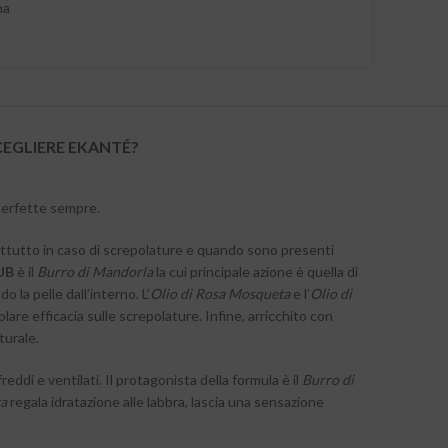
na
CEGLIERE EKANTÉ?
 perfette sempre.
rattutto in caso di screpolature e quando sono presenti
UB
è il
Burro di Mandorla
la cui principale azione è quella di
la pelle dall’interno. L’
Olio di Rosa Mosqueta
e l’
Olio di
lare efficacia sulle screpolature. Infine, arricchito con
turale.
reddi e ventilati. Il protagonista della formula è il
Burro di
ta
regala idratazione alle labbra, lascia una sensazione