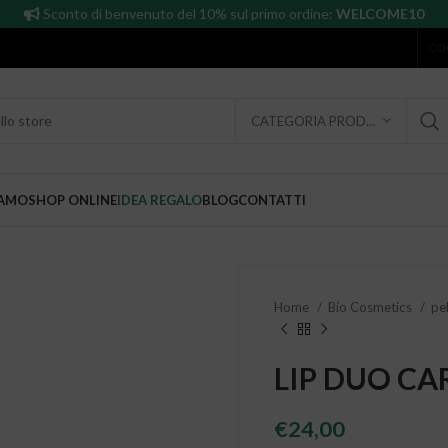
Sconto di benvenuto del 10% sul primo ordine:
WELCOME10
CO
CATEGORIA PRODOTTO
IAMO
SHOP ONLINE
IDEA REGALO
BLOG
CONTATTI
Home
Bio Cosmetics
pel
LIP DUO CAR
€
24,00