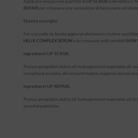
Applicare una piccola quantità di
LIP SCRUB
sulle labbra e f
REPAIR
per ottenere una sensazione di benessere ed idrataz
Ekanté consiglia:
Per una pelle da favola aggiungi alla beauty routine quotidia
HELIX COMPLEX SERUM
e la crema per pelli sensibili
SKIN 
Ingredienti LIP SCRUB:
Prunus amygdalus dulcis oil, hydrogenated vegetable oil, sa
tocopheryl acetate, diisostearyl malate, eugenol, benzyl alcoh
Ingredienti LIP REPAIR:
Prunus amygdalus dulcis oil, hydrogenated vegetable oil, but
ascorbyl palmitate.