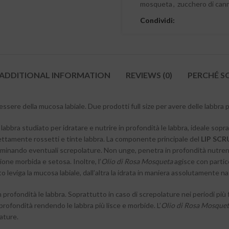
mosqueta
,
zucchero di can
Condividi:
ADDITIONAL INFORMATION
REVIEWS (0)
PERCHÉ S
essere della mucosa labiale. Due prodotti full size per avere delle labbra
labbra studiato per idratare e nutrire in profondità le labbra, ideale sop
fettamente rossetti e tinte labbra. La componente principale del
LIP SCR
iminando eventuali screpolature. Non unge, penetra in profondità nutrendo 
ione morbida e setosa. Inoltre, l’
Olio di Rosa Mosqueta
agisce con partico
 leviga la mucosa labiale, dall’altra la idrata in maniera assolutamente na
n profondità le labbra. Soprattutto in caso di screpolature nei periodi più f
profondità rendendo le labbra più lisce e morbide. L’
Olio di Rosa Mosque
ature.