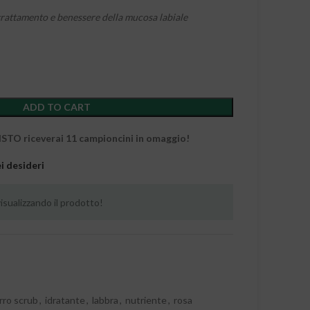
rattamento e benessere della mucosa labiale
ADD TO CART
O riceverai 11 campioncini in omaggio!
ei desideri
sualizzando il prodotto!
rro scrub
,
idratante
,
labbra
,
nutriente
,
rosa