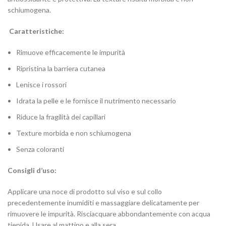
schiumogena.
Caratteristiche:
Rimuove efficacemente le impurità
Ripristina la barriera cutanea
Lenisce i rossori
Idrata la pelle e le fornisce il nutrimento necessario
Riduce la fragilità dei capillari
Texture morbida e non schiumogena
Senza coloranti
Consigli d’uso:
Applicare una noce di prodotto sul viso e sul collo
precedentemente inumiditi e massaggiare delicatamente per
rimuovere le impurità. Risciacquare abbondantemente con acqua
tiepida. Usare al mattino e alla sera.