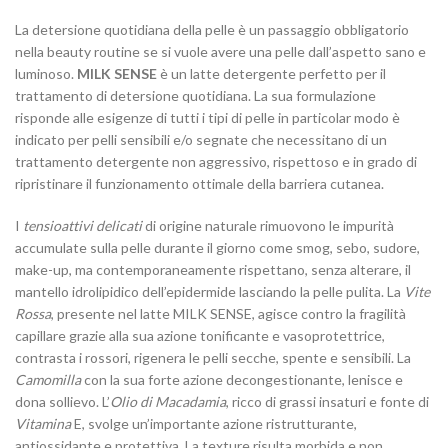
La detersione quotidiana della pelle è un passaggio obbligatorio
nella beauty routine se si vuole avere una pelle dall’aspetto sano e
luminoso.
MILK SENSE
è un latte detergente perfetto per il
trattamento di detersione quotidiana. La sua formulazione
risponde alle esigenze di tutti i tipi di pelle in particolar modo è
indicato per pelli sensibili e/o segnate che necessitano di un
trattamento detergente non aggressivo, rispettoso e in grado di
ripristinare il funzionamento ottimale della barriera cutanea.
I
tensioattivi delicati
di origine naturale rimuovono le impurità
accumulate sulla pelle durante il giorno come smog, sebo, sudore,
make-up, ma contemporaneamente rispettano, senza alterare, il
mantello idrolipidico dell’epidermide lasciando la pelle pulita. La
Vite
Rossa
, presente nel latte MILK SENSE, agisce contro la fragilità
capillare grazie alla sua azione tonificante e vasoprotettrice,
contrasta i rossori, rigenera le pelli secche, spente e sensibili. La
Camomilla
con la sua forte azione decongestionante, lenisce e
dona sollievo. L’
Olio di Macadamia
, ricco di grassi insaturi e fonte di
Vitamina
E, svolge un’importante azione ristrutturante,
antiossidante e protettiva. La texture risulta morbida e non