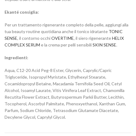
Ekanté consiglia:
Per un trattamento rigenerante completo della pelle, aggiungi alla
tua beauty routine quotidiana anche il tonico idratante
TONIC
SENSE
, il contorno occhi
OVERTIME
, il siero rigenerante
HELIX
COMPLEX SERUM
e la crema per pelli sensibili
SKIN SENSE
.
Ingredienti:
Aqua, C12-20 Acid Peg-8 Ester, Glycerin, Caprylic/Capric
Triglyceride, Isopropyl Myristate, Ethylhexyl Stearate,
Cocamidopropyl Betaine, Macadamia Ternifolia Seed Oil, Cetyl
Alcohol, Isoamyl Laurate, Vitis Vinifera Leaf Extract, Chamomilla
Recutita Flower Extract, Butyrospermum Parkii Butter, Lecithin,
Tocopherol, Ascorbyl Palmitate, Phenoxyethanol, Xanthan Gum,
Parfum, Sodium Chloride, Tetrasodium Glutamate Diacetate,
Decylene Glycol, Caprylyl Glycol.