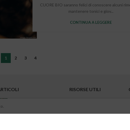
CUORE BIO saranno felici di conoscere alcuni rim
mantenere tonici e giov...
CONTINUA A LEGGERE
1
2
3
4
ARTICOLI
RISORSE UTILI
Effetti della cosmesi sul
Chi Siamo
to.
benessere
Shop
23 Dicembre 2023
0
Blog
Commenti
Area Riservata