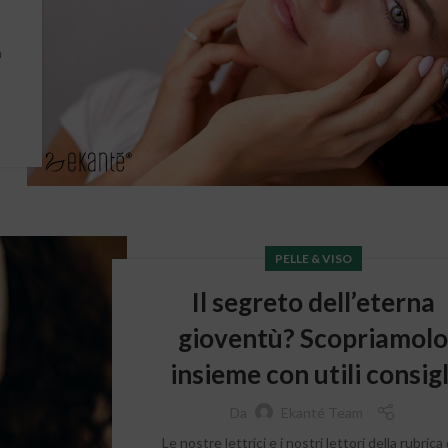
n
,
PELLE & VISO
Il segreto dell’eterna
gioventù? Scopriamol
insieme con utili consigl
Da
Ekanté Team
Le nostre lettrici e i nostri lettori della rubrica 