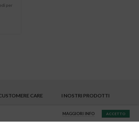
edi per
CUSTOMERE CARE
I NOSTRI PRODOTTI
Privacy Policy
Bio Cosmetics
MAGGIORI INFO
ACCETTO
Condizioni di Vendita
Nails
Cookie Policy
Ultimi Arrivi
Reso & Cambio Gratuito
Promozioni