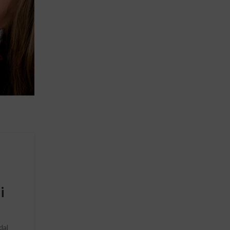
o
i
dal