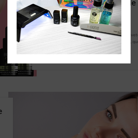
mantenere la tua pelle
giovane e tonica
Da
Ekanté Team
Amiche e amici della rubrica dal CUORE BIO, avet
sentito parlare del veleno d’api? In cosmetica, q
estratto naturale viene se...
CONTINUA A LEGGERE
e