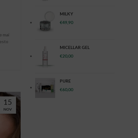
MILKY
€
49,90
e mai
uesto
MICELLAR GEL
€
20,00
PURE
€
60,00
15
NOV