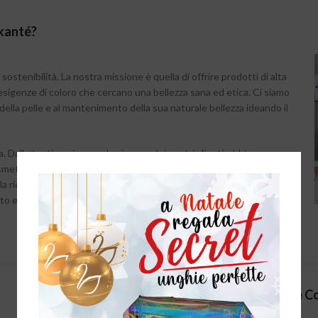
Ekanté?
ostenibilità. La nostra missione è quella di offrire prodotti di alta
e esigenze di coloro che cercano una bellezza sana ed etica. Ci siamo
 della pelle e al mantenimento della sua naturale bellezza ideando il
a. Dalle testimonianze ed esigenze dei nostri clienti, abbiamo
metologi e farmacisti preparatori così da creare dei prodotti di
la ricerca e alla formazione per ideare e sviluppare formule
 e valutato in termini di efficacia, funzionalità e sensorialità.
Studio e 