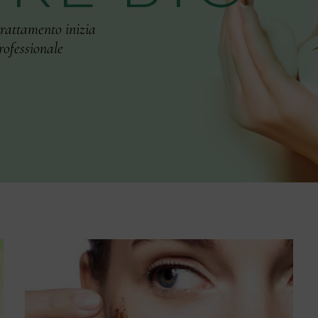
r
a
t
t
a
m
e
n
t
o
i
n
i
z
i
a
r
o
f
e
s
s
i
o
n
a
l
e