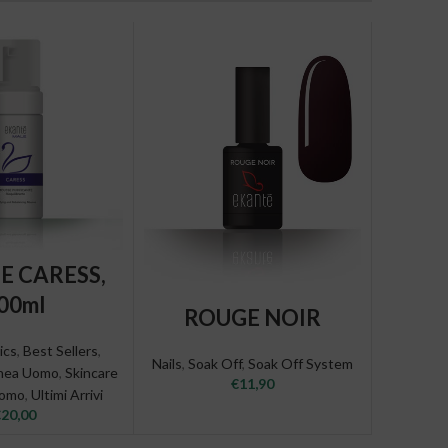
 TO CART
E CARESS,
00ml
ADD TO CART
ROUGE NOIR
ics
,
Best Sellers
,
Nails
,
Soak Off
,
Soak Off System
inea Uomo
,
Skincare
€
11,90
romo
,
Ultimi Arrivi
€
20,00