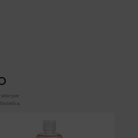
O
atori per
’estetica.