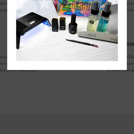
 formulazioni dei nostri
Ogni prodotto 
sciano respirare la pelle.
pelle e valoriz
Zero Silico
tanze chimiche e tossiche,
I cosmetici E
 le tossine e le scorie
sostanze danno
quilibrio della pelle.
proprietà levig