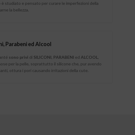
è studiato e pensato per curare le imperfezioni della
zarne la bellezza.
ni, Parabeni ed Alcool
kanté
sono privi
di
SILICONI
,
PARABENI
ed
ALCOOL
,
se per la pelle, soprattutto il silicone che, pur avendo
anti, ottura i pori causando irritazioni della cute.