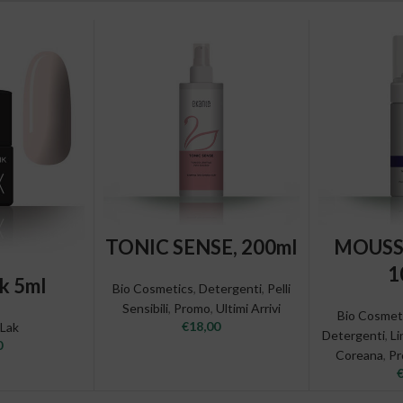
ADD TO CART
ADD
TONIC SENSE, 200ml
MOUSS
1
CART
nk 5ml
Bio Cosmetics
,
Detergenti
,
Pelli
Sensibili
,
Promo
,
Ultimi Arrivi
Bio Cosmet
€
18,00
-Lak
Detergenti
,
L
0
Coreana
,
P