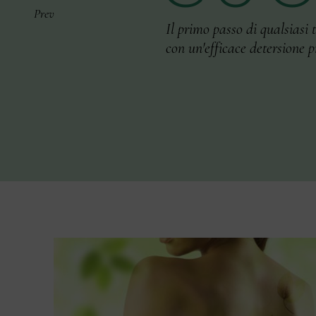
I
l
p
r
i
m
o
p
a
s
s
o
d
i
q
u
a
l
s
i
a
s
i
t
c
o
n
u
n
'
e
f
f
i
c
a
c
e
d
e
t
e
r
s
i
o
n
e
p