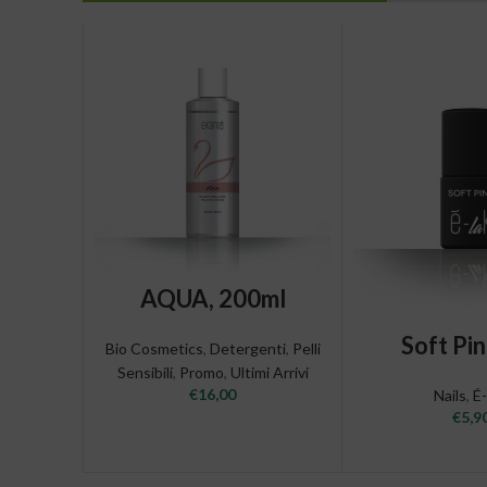
ADD TO CART
AQUA, 200ml
ADD TO 
Soft Pi
Bio Cosmetics
,
Detergenti
,
Pelli
Sensibili
,
Promo
,
Ultimi Arrivi
€
16,00
Nails
,
É
€
5,9