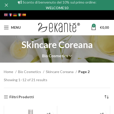
Sconto di benvenuto del 10% sul primo ordine:
WELCOME10
0
MENU
€
0,00
Skincare Coreana
Bio Cosmetics
Home
Bio Cosmetics
Skincare Coreana
Page 2
Showing 1–12 of 21 results
Filtri Prodotti