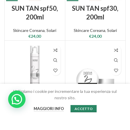
SUN TAN spf50,
SUN TAN spf30,
200ml
200ml
Skincare Coreana
,
Solari
Skincare Coreana
,
Solari
€
24,00
€
24,00
Utilizziamo i cookie per incrementare la tua esperienza sul
nostro sito.
0
GLOW LIGHT, 50ml
LIP REPAIR, 5ml
MAGGIORI INFO
ACCETTO
Shop
Filtri
Wishlist
Carrello
Account
Antiaging
,
Skincare Coreana
Linea Corpo
,
Skincare Coreana
€
45,00
€
14,00