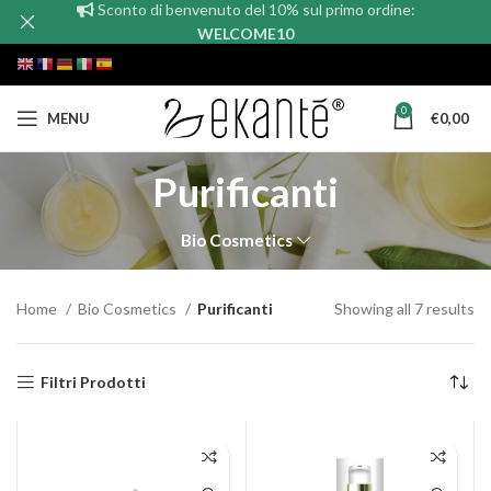
Sconto di benvenuto del 10% sul primo ordine:
WELCOME10
0
MENU
€
0,00
Purificanti
Bio Cosmetics
Home
Bio Cosmetics
Purificanti
Showing all 7 results
Filtri Prodotti