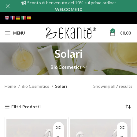
Sconto di benvenuto del 10% sul primo ordine:
WELCOME10
0
MENU
€
0,00
Solari
Bio Cosmetics
Home
Bio Cosmetics
Solari
Showing all 7 results
Filtri Prodotti