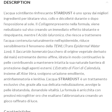
DESCRIPTION
L’acqua scintillante rinfrescante
STARDUST
è uno spray dai migliori
ingredienti per idratare viso, collo e décolleté durante o dopo
l’esposizione al sole. Il
Collagene
presente nella formula, viene
nebulizzato sul viso creando un immediato effetto idratante e
rimpolpante, mentre l’
Acido Ialuronico
, che riesce a trattenere
l’acqua contenuta naturalmente nell’epidermide, riduce
sensibilmente il fenomeno della
TEWL
(
Trans Epidermal Water
Loss
). Il
Saccaride Isomerato
(zucchero di origine vegetale derivato
dal mais) estremante dermo-affine, idrata in modo continuativo la
pelle contribuendo a mantenere intatta la sua naturale barriera di
protezione dagli agenti esterni. L’
Estratto di Fiori di Calendula
,
insieme all’
Aloe Vera
, svolgono un’azione emolliente,
antinfiammatoria e lenitiva. L’acqua
STRARDUST
è un trattamento
esclusivo che, grazie alla sua delicata nebulizzazione, avvolge la
pelle idratandola, donandole vitalità. La formula è arricchita con
preziosi microglitter oro che esaltano l’abbronzatura creando un
gioco raffinato di luce.
Caratteristiche: