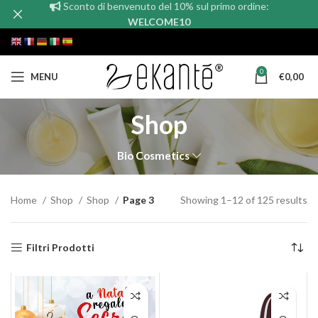
Sconto di benvenuto del 10% sul primo ordine:
WELCOME10
0
MENU
€
0,00
Shop
Bio Cosmetics
Home
Shop
Shop
Page 3
Showing 1–12 of 125 results
Filtri Prodotti