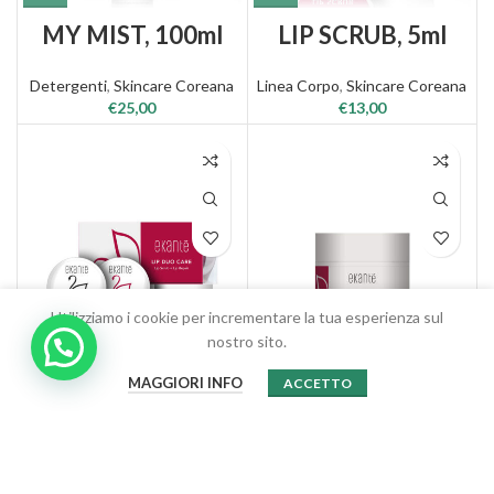
MY MIST, 100ml
LIP SCRUB, 5ml
Detergenti
,
Skincare Coreana
Linea Corpo
,
Skincare Coreana
€
25,00
€
13,00
Utilizziamo i cookie per incrementare la tua esperienza sul
nostro sito.
0
LIP DUO CARE,
DERMA BALM,
MAGGIORI INFO
ACCETTO
Shop
Filtri
Wishlist
Carrello
Account
5ml+5ml
50ml
Linea Corpo
Detergenti
,
Skincare Coreana
€
24,00
€
19,00