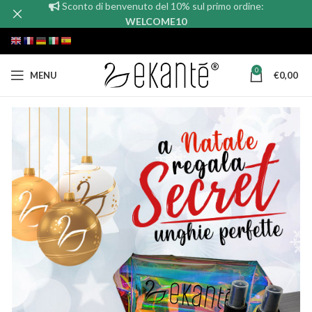
Sconto di benvenuto del 10% sul primo ordine:
WELCOME10
0
MENU
€
0,00