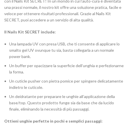
con il Nails Kit SECRET! In un mondo in cui l’auto-cura è diventata
una prassi normale, il nostro kit offre una soluzione pratica, facile e
veloce per ottenere risultati professionali. Grazie al Nails Kit
SECRET, puoi accedere a un servizio di alta qualità.
Il Nails Kit SECRET include:
Una lampada UV con presa USB, che ti consente di applicare lo
smalto gel UV ovunque tu sia, basta collegarla a un normale
power bank.
Un buffer per opacizzare la superficie dell’unghia e perfezionarne
la forma.
Un cuticle pusher con pietra pomice per spingere delicatamente
indietro le cuticole.
Un deidratante per preparare le unghie all’applicazione della
base/top. Questo prodotto funge sia da base che da lucido
finale, eliminando la necessità di più passaggi.
Ottieni unghie perfette in pochi e semplici passaggi: