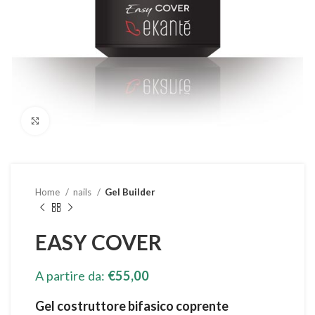
Clicca per ingrandire
Home
nails
Gel Builder
EASY COVER
A partire da:
€
55,00
Gel costruttore bifasico coprente