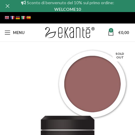
Sconto di benvenuto del 10% sul primo ordine:
WELCOME10
0
MENU
€
0,00
SOLD
OUT