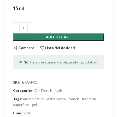
15 ml
ADD TO CART
Compare
Lista dei desideri
16
Persone stanno visualizzando il prodotto!
SKU:
EKG-F01
Categories:
Gel French
,
Nails
Tags:
bianco ottico
,
extra white
,
french
,
french in
superficie
,
gel
Condividi: