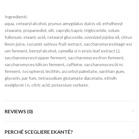
Ingredienti:
aqua, cetearyl alcohol, prunus amygdalus dulcis oil, ethylhexyl
stearate, propanediol, silt, caprylic/capric triglyceride, solum
fullonum, stearic acid, cetearyl glucoside, ozonized jojoba oil, citrus
limon juice, cucumis sativus fruit extract, saccharomyces/magn esi
um ferment, benzyl alcohol, camellia si n ensis leaf extract (.),
saccharomyces/copper ferment, saccharomyces/iron ferment,
saccharomyces/silicon ferment, caffeine, saccharomyces/zi nc
ferment, tocopherol, lecithin, ascorbyl palmitate, xanthan gum,
glycerin, par fum, tetrasodium glutamate diacetate, ethylh
exylglycer i n, citric acid, potassium sorbate.
REVIEWS (0)
PERCHÉ SCEGLIERE EKANTÉ?