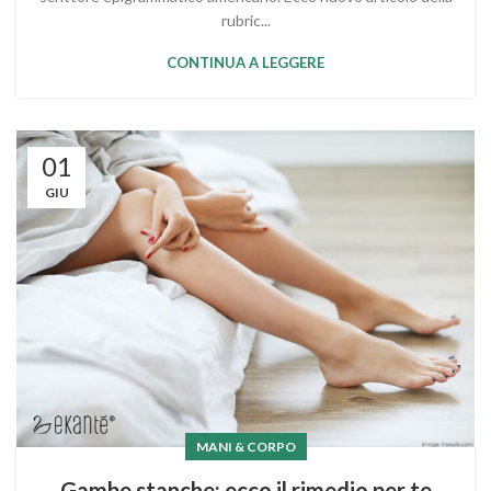
rubric...
CONTINUA A LEGGERE
01
GIU
MANI & CORPO
Gambe stanche: ecco il rimedio per te