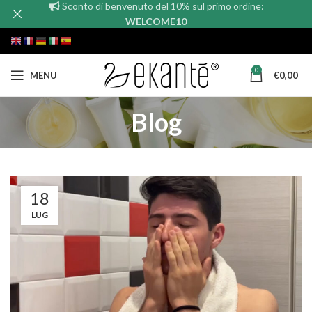
Sconto di benvenuto del 10% sul primo ordine:
WELCOME10
0
MENU
€
0,00
Blog
18
LUG