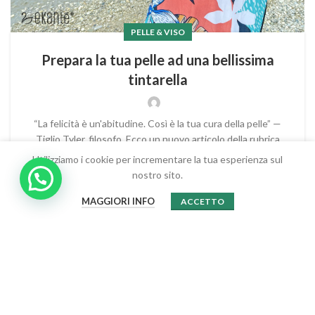
PELLE & VISO
Prepara la tua pelle ad una bellissima
tintarella
“La felicità è un'abitudine. Così è la tua cura della pelle” —
Tiglio Tyler, filosofo. Ecco un nuovo articolo della rubrica
CUORE BI...
Utilizziamo i cookie per incrementare la tua esperienza sul
nostro sito.
CONTINUA A LEGGERE
0
MAGGIORI INFO
ACCETTO
Shop
Sidebar
Wishlist
Carrello
Account
1
2
3
4
EKANTÉ