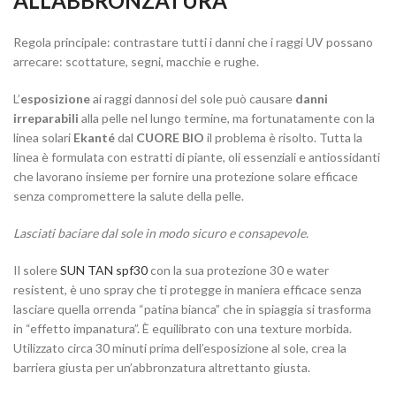
ALL’ABBRONZATURA
Regola principale: contrastare tutti i danni che i raggi UV possano
arrecare: scottature, segni, macchie e rughe.
L’
esposizione
ai raggi dannosi del sole può causare
danni
irreparabili
alla pelle nel lungo termine, ma fortunatamente con la
linea solari
Ekant
é
dal
CUORE BIO
il problema è risolto. Tutta la
linea è formulata con estratti di piante, oli essenziali e antiossidanti
che lavorano insieme per fornire una protezione solare efficace
senza compromettere la salute della pelle.
Lasciati baciare dal sole in modo sicuro e consapevole.
Il solere
SUN TAN spf30
con la sua protezione 30 e water
resistent, è uno spray che ti protegge in maniera efficace senza
lasciare quella orrenda “patina bianca” che in spiaggia si trasforma
in “effetto impanatura”. È equilibrato con una texture morbida.
Utilizzato circa 30 minuti prima dell’esposizione al sole, crea la
barriera giusta per un’abbronzatura altrettanto giusta.