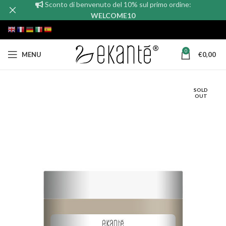
Sconto di benvenuto del 10% sul primo ordine:
WELCOME10
0
MENU
€
0,00
SOLD
OUT