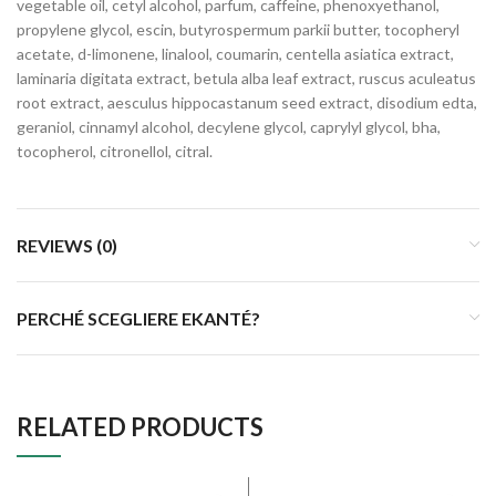
vegetable oil, cetyl alcohol, parfum, caffeine, phenoxyethanol,
propylene glycol, escin, butyrospermum parkii butter, tocopheryl
acetate, d-limonene, linalool, coumarin, centella asiatica extract,
laminaria digitata extract, betula alba leaf extract, ruscus aculeatus
root extract, aesculus hippocastanum seed extract, disodium edta,
geraniol, cinnamyl alcohol, decylene glycol, caprylyl glycol, bha,
tocopherol, citronellol, citral.
REVIEWS (0)
PERCHÉ SCEGLIERE EKANTÉ?
RELATED PRODUCTS