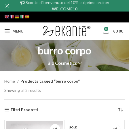
Sconto di benvenuto del 10% sul primo ordine:
WELCOME10
0
MENU
€
0,00
burro corpo
Bio Cosmetics
Home
Products tagged “burro corpo”
Showing all 2 results
Filtri Prodotti
SOLD