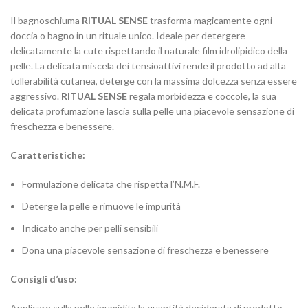
Il bagnoschiuma
RITUAL SENSE
trasforma magicamente ogni
doccia o bagno in un rituale unico. Ideale per detergere
delicatamente la cute rispettando il naturale film idrolipidico della
pelle. La delicata miscela dei tensioattivi rende il prodotto ad alta
tollerabilità cutanea, deterge con la massima dolcezza senza essere
aggressivo.
RITUAL SENSE
regala morbidezza e coccole, la sua
delicata profumazione lascia sulla pelle una piacevole sensazione di
freschezza e benessere.
Caratteristiche:
Formulazione delicata che rispetta l’N.M.F.
Deterge la pelle e rimuove le impurità
Indicato anche per pelli sensibili
Dona una piacevole sensazione di freschezza e benessere
Consigli d’uso:
Applicare sulla pelle inumidita la quantità desiderata di prodotto.