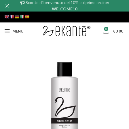
Sconto di benvenuto del 10% sul primo ordine:
WELCOME10
0
MENU
€
0,00