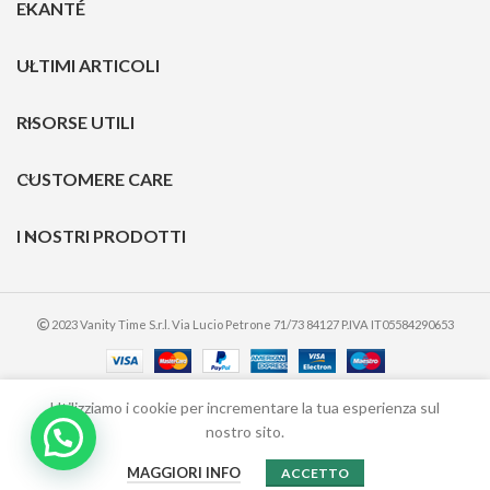
EKANTÉ
ULTIMI ARTICOLI
RISORSE UTILI
CUSTOMERE CARE
I NOSTRI PRODOTTI
2023 Vanity Time S.r.l. Via Lucio Petrone 71/73 84127 P.IVA IT05584290653
Utilizziamo i cookie per incrementare la tua esperienza sul
nostro sito.
CORAL
0
€
11,90
ADD TO CART
MAGGIORI INFO
RED
ACCETTO
Shop
Wishlist
Carrello
Account