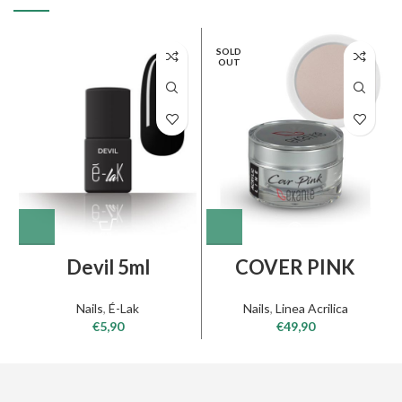
SOLD
OUT
Devil 5ml
COVER PINK
Nails
,
É-Lak
Nails
,
Linea Acrilica
€
5,90
€
49,90