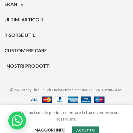
EKANTÉ
ULTIMI ARTICOLI
RISORSE UTILI
CUSTOMERE CARE
I NOSTRI PRODOTTI
2023 Vanity Time S.r.l. Via Lucio Petrone 71/73 84127 P.IVA IT05584290653
Utilizziamo i cookie per incrementare la tua esperienza sul
nostro sito.
0
€
11,90
ADD TO CART
BLACK
MAGGIORI INFO
ACCETTO