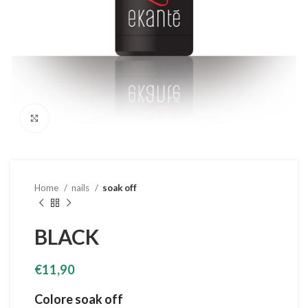
Clicca per ingrandire
Home
nails
soak off
BLACK
€
11,90
Colore soak off