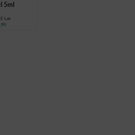
O CART
l 5ml
,
É-Lak
,90