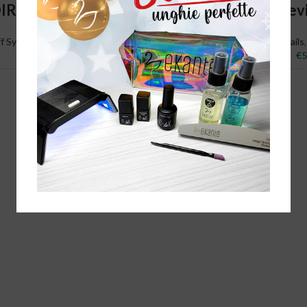
T
ADD TO CART
ADD T
IR
BLACK
Devi
ff System
Nails
,
Soak Off
Nails
€
11,90
€
5