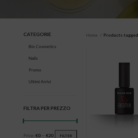
CATEGORIE
Home
Products tagged
Bio Cosmetics
Nails
Promo
Ultimi Arrivi
FILTRA PER PREZZO
Price:
€0
—
€20
FILTER
Min price
Max price