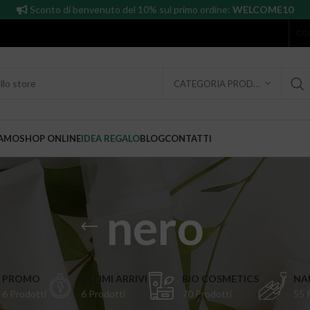
Sconto di benvenuto del 10% sul primo ordine:
WELCOME10
CO
CATEGORIA PRODOTTO
IAMO
SHOP ONLINE
IDEA REGALO
BLOG
CONTATTI
nero
PROMO
ULTIMI ARRIVI
BIO COSMETICS
NAI
6 Prodotti
6 Prodotti
70 Prodotti
55 