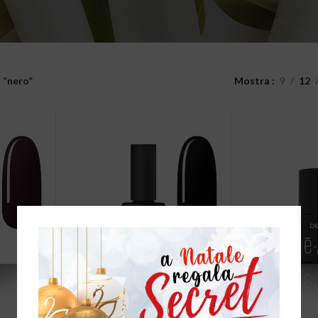
 “nero”
Mostra
9
12