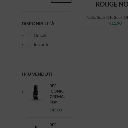
ADD TO CAR
ROUGE NO
Nails
,
Soak Off
,
Soak O
€
11,90
DISPONIBILITÀ
On sale
In stock
I PIÙ VENDUTI
BEE
ICONIC
CREMA,
50ml
€
45,00
BEE