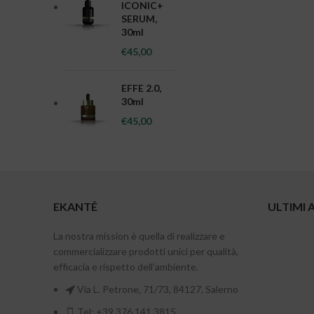
ICONIC+
SERUM,
30ml
€
45,00
EFFE 2.0,
30ml
€
45,00
EKANTÉ
ULTIMI 
La nostra mission è quella di realizzare e
commercializzare prodotti unici per qualità,
efficacia e rispetto dell’ambiente.
Via L. Petrone, 71/73, 84127, Salerno
Tel: +39 376 141 3815