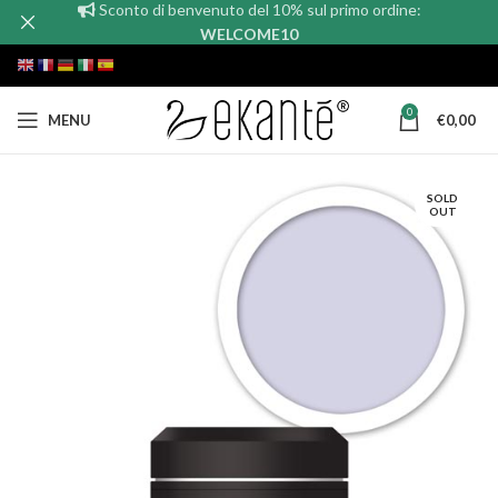
Sconto di benvenuto del 10% sul primo ordine:
WELCOME10
0
MENU
€
0,00
SOLD
OUT