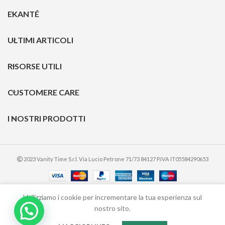
EKANTÉ
ULTIMI ARTICOLI
RISORSE UTILI
CUSTOMERE CARE
I NOSTRI PRODOTTI
2023 Vanity Time S.r.l. Via Lucio Petrone 71/73 84127 P.IVA IT05584290653
Utilizziamo i cookie per incrementare la tua esperienza sul
nostro sito.
A partire da:
SCEGLI
FIBER
0