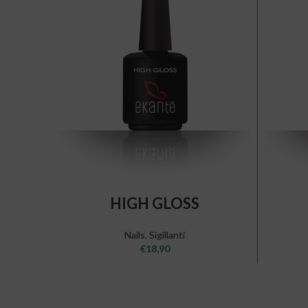
ADD TO CART
HIGH GLOSS
Nails
,
Sigillanti
€
18,90