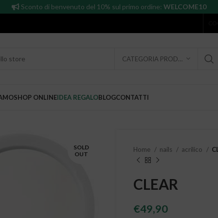
Sconto di benvenuto del 10% sul primo ordine:
WELCOME10
CO
CATEGORIA PRODOTTO
IAMO
SHOP ONLINE
IDEA REGALO
BLOG
CONTATTI
SOLD
Home
nails
acrilico
C
OUT
CLEAR
€
49,90