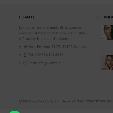
EKANTÉ
ULTIMI 
La nostra mission è quella di realizzare e
commercializzare prodotti unici per qualità,
efficacia e rispetto dell’ambiente.
Via L. Petrone, 71/73, 84127, Salerno
Tel: +39 376 141 3815
Email: info@ekante.it
2023 Vanity Time S.r.l. Via Lucio Petrone 71/73 84127 P.IVA IT055842906