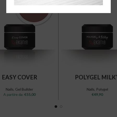
SELECT OPTIONS
READ MORE
EASY COVER
POLYGEL MILK
Nails
,
Gel Builder
Nails
,
Polygel
A partire da:
€
55,00
€
49,90