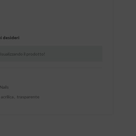
ei desideri
sualizzando il prodotto!
Nails
acrilica
,
trasparente