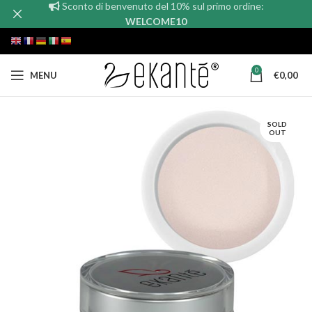
Sconto di benvenuto del 10% sul primo ordine:
WELCOME10
0
MENU
€
0,00
SOLD
OUT