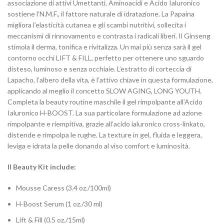
associazione di attivi Umettanti, Aminoacidi e Acido Ialuronico
sostiene l’N.M.F., il fattore naturale di idratazione. La Papaina
migliora l’elasticità cutanea e gli scambi nutritivi, sollecita i
meccanismi di rinnovamento e contrasta i radicali liberi. Il Ginseng
stimola il derma, tonifica e rivitalizza. Un mai più senza sarà il gel
contorno occhi LIFT & FILL, perfetto per ottenere uno sguardo
disteso, luminoso e senza occhiaie. L’estratto di corteccia di
Lapacho, l’albero della vita, è l’attivo chiave in questa formulazione,
applicando al meglio il concetto SLOW AGING, LONG YOUTH.
Completa la beauty routine maschile il gel rimpolpante all’Acido
Ialuronico H-BOOST. La sua particolare formulazione ad azione
rimpolpante e riempitiva, grazie all’acido ialuronico cross-linkato,
distende e rimpolpa le rughe. La texture in gel, fluida e leggera,
leviga e idrata la pelle donando al viso comfort e luminosità.
Il Beauty Kit include:
Mousse Caress (3.4 oz./100ml)
H-Boost Serum (1 oz./30 ml)
Lift & Fill (0.5 oz./15ml)