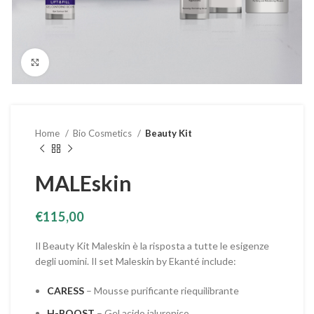
Clicca per ingrandire
Home
Bio Cosmetics
Beauty Kit
MALEskin
€
115,00
Il Beauty Kit Maleskin è la risposta a tutte le esigenze
degli uomini. Il set Maleskin by Ekanté include:
CARESS
– Mousse purificante riequilibrante
H-BOOST
– Gel acido ialuronico