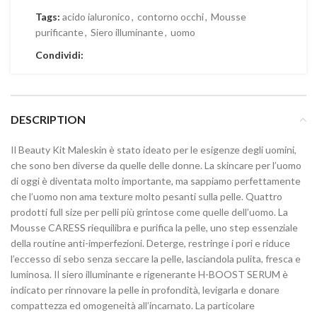
Tags:
acido ialuronico
,
contorno occhi
,
Mousse
purificante
,
Siero illuminante
,
uomo
Condividi:
DESCRIPTION
Il Beauty Kit Maleskin è stato ideato per le esigenze degli uomini,
che sono ben diverse da quelle delle donne. La skincare per l’uomo
di oggi è diventata molto importante, ma sappiamo perfettamente
che l’uomo non ama texture molto pesanti sulla pelle. Quattro
prodotti full size per pelli più grintose come quelle dell’uomo. La
Mousse CARESS riequilibra e purifica la pelle, uno step essenziale
della routine anti-imperfezioni. Deterge, restringe i pori e riduce
l’eccesso di sebo senza seccare la pelle, lasciandola pulita, fresca e
luminosa. Il siero illuminante e rigenerante H-BOOST SERUM è
indicato per rinnovare la pelle in profondità, levigarla e donare
compattezza ed omogeneità all’incarnato. La particolare