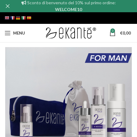
Sconto di benvenuto del 10% sul primo ordine:
WELCOME10
0
MENU
€
0,00