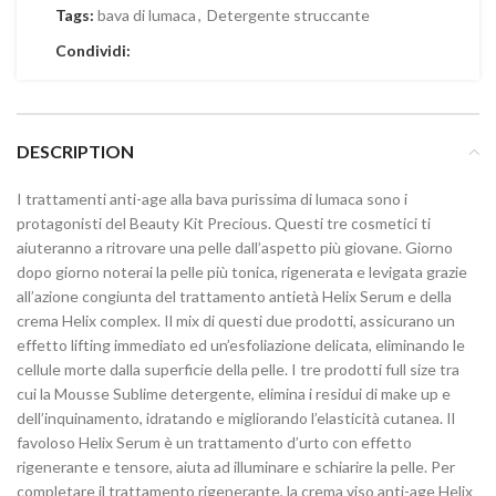
Tags:
bava di lumaca
,
Detergente struccante
Condividi:
DESCRIPTION
I trattamenti anti-age alla bava purissima di lumaca sono i
protagonisti del Beauty Kit Precious. Questi tre cosmetici ti
aiuteranno a ritrovare una pelle dall’aspetto più giovane. Giorno
dopo giorno noterai la pelle più tonica, rigenerata e levigata grazie
all’azione congiunta del trattamento antietà Helix Serum e della
crema Helix complex. Il mix di questi due prodotti, assicurano un
effetto lifting immediato ed un’esfoliazione delicata, eliminando le
cellule morte dalla superficie della pelle. I tre prodotti full size tra
cui la Mousse Sublime detergente, elimina i residui di make up e
dell’inquinamento, idratando e migliorando l’elasticità cutanea. Il
favoloso Helix Serum è un trattamento d’urto con effetto
rigenerante e tensore, aiuta ad illuminare e schiarire la pelle. Per
completare il trattamento rigenerante, la crema viso anti-age Helix