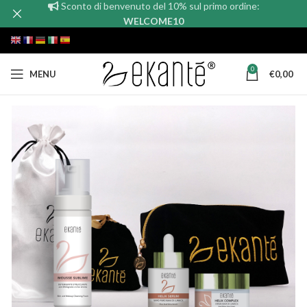
Sconto di benvenuto del 10% sul primo ordine:
WELCOME10
0
MENU
€
0,00