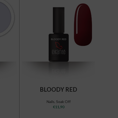
SOLD
OUT
ADD TO CART
BLOODY RED
P
Nails
,
Soak Off
€
11,90