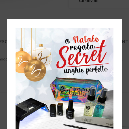
Condividi:
ESCRIPTION
REVIEWS (0)
PERCHÉ SCEGLIERE EKANT
do sottile per garantire una perfetta polimerizzazione del prodotto.