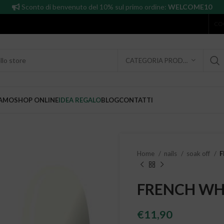
Sconto di benvenuto del 10% sul primo ordine:
WELCOME10
CO
CATEGORIA PRODOTTO
IAMO
SHOP ONLINE
IDEA REGALO
BLOG
CONTATTI
Home
nails
soak off
F
FRENCH WH
€
11,90