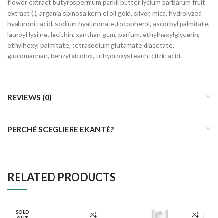
flower extract butyrospermum parkii butter lycium barbarum fruit
extract (.), argania spinosa kern el oil gold, silver, mica, hydrolyzed
hyaluronic acid, sodium hyaluronate,tocopherol, ascorbyl palmitate,
lauroyl lysi ne, lecithin, xanthan gum, parfum, ethylhexylglycerin,
ethylhexyl palmitate, tetrasodium glutamate diacetate,
glucomannan, benzyl alcohol, trihydroxystearin, citric acid.
REVIEWS (0)
PERCHÉ SCEGLIERE EKANTÉ?
RELATED PRODUCTS
SOLD
OUT