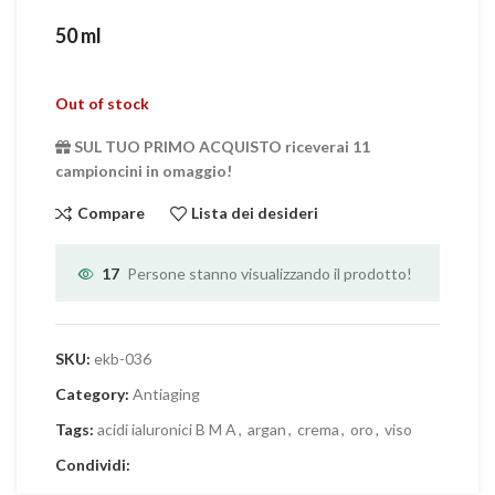
50 ml
Out of stock
SUL TUO PRIMO ACQUISTO riceverai 11
campioncini in omaggio!
Compare
Lista dei desideri
17
Persone stanno visualizzando il prodotto!
SKU:
ekb-036
Category:
Antiaging
Tags:
acidi ialuronici B M A
,
argan
,
crema
,
oro
,
viso
Condividi: