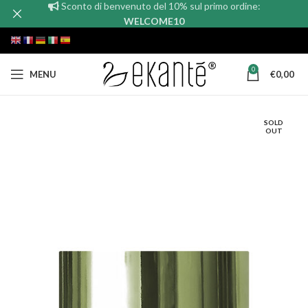
Sconto di benvenuto del 10% sul primo ordine:
WELCOME10
0
MENU
€
0,00
SOLD
OUT