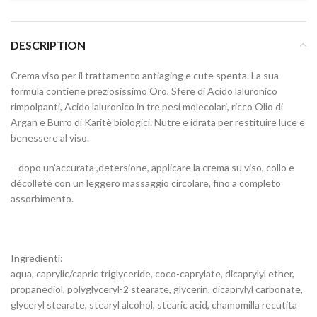
DESCRIPTION
Crema viso per il trattamento antiaging e cute spenta. La sua
formula contiene preziosissimo Oro, Sfere di Acido laluronico
rimpolpanti, Acido laluronico in tre pesi molecolari, ricco Olio di
Argan e Burro di Karitè biologici. Nutre e idrata per restituire luce e
benessere al viso.
– dopo un’accurata ,detersione, applicare la crema su viso, collo e
décolleté con un leggero massaggio circolare, fino a completo
assorbimento.
Ingredienti:
aqua, caprylic/capric triglyceride, coco-caprylate, dicaprylyl ether,
propanediol, polyglyceryl-2 stearate, glycerin, dicaprylyl carbonate,
glyceryl stearate, stearyl alcohol, stearic acid, chamomilla recutita