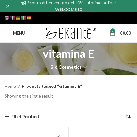
Sconto di benvenuto del 10% sul primo ordine:
WELCOME10
0
MENU
€
0,00
vitamina E
Bio Cosmetics
Home
Products tagged “vitamina E”
Showing the single result
Filtri Prodotti