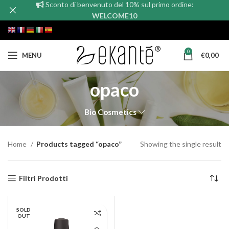
Sconto di benvenuto del 10% sul primo ordine:
WELCOME10
0
MENU
€
0,00
opaco
Bio Cosmetics
Home
Products tagged “opaco”
Showing the single result
Filtri Prodotti
SOLD
OUT