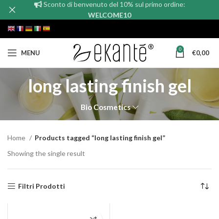
Sconto di benvenuto del 10% sul primo ordine:
WELCOME10
0
MENU
€
0,00
long lasting finish gel
Bio Cosmetics
Home
Products tagged “long lasting finish gel”
Showing the single result
Filtri Prodotti