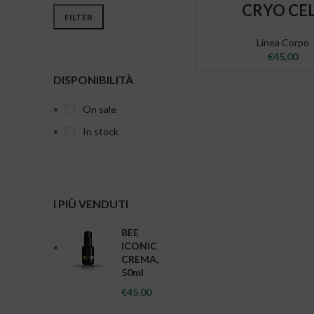
READ MORE
CRYO CE
Min price
Max price
FILTER
Linea Corpo
€
45,00
DISPONIBILITÀ
On sale
In stock
I PIÙ VENDUTI
BEE
ICONIC
CREMA,
50ml
€
45,00