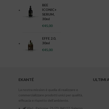
BEE
ICONIC+
SERUM,
30ml
€
45,00
EFFE 2.0,
30ml
€
45,00
EKANTÉ
ULTIMI 
La nostra mission è quella di realizzare e
commercializzare prodotti unici per qualità,
efficacia e rispetto dell’ambiente.
Via L. Petrone, 71/73, 84127, Salerno