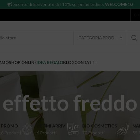
Sconto di benvenuto del 10% sul primo ordine:
WELCOME10
CO
CATEGORIA PRODOTTO
IAMO
SHOP ONLINE
IDEA REGALO
BLOG
CONTATTI
effetto freddo
PROMO
ULTIMI ARRIVI
BIO COSMETICS
NAI
6 Prodotti
6 Prodotti
70 Prodotti
55 