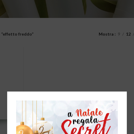
“effetto freddo”
Mostra
9
12