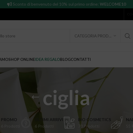
Sconto di benvenuto del 10% sul primo ordine:
WELCOME10
CO
CATEGORIA PRODOTTO
IAMO
SHOP ONLINE
IDEA REGALO
BLOG
CONTATTI
ciglia
PROMO
ULTIMI ARRIVI
BIO COSMETICS
NAI
6 Prodotti
6 Prodotti
70 Prodotti
55 