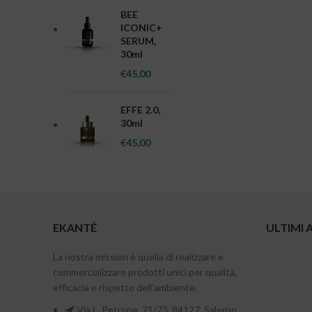
BEE
ICONIC+
SERUM,
30ml
€
45,00
EFFE 2.0,
30ml
€
45,00
EKANTÉ
ULTIMI 
La nostra mission è quella di realizzare e
commercializzare prodotti unici per qualità,
efficacia e rispetto dell’ambiente.
Via L. Petrone, 71/73, 84127, Salerno