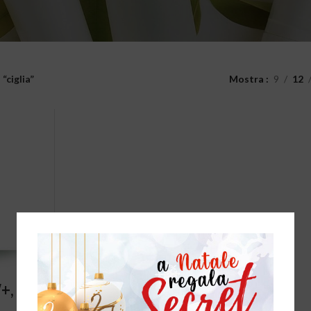
“ciglia”
Mostra
9
12
T
, 7ml