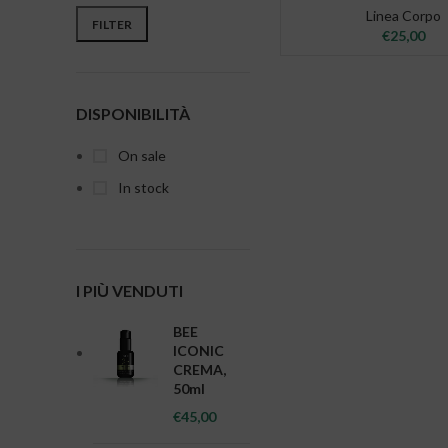
Min price
Max price
Linea Corpo
FILTER
€
25,00
DISPONIBILITÀ
On sale
In stock
I PIÙ VENDUTI
BEE
ICONIC
CREMA,
50ml
€
45,00