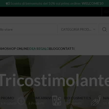
Sconto di benvenuto del 10% sul primo ordine:
WELCOME10
CO
CATEGORIA PRODOTTO
IAMO
SHOP ONLINE
IDEA REGALO
BLOG
CONTATTI
Tricostimolant
PROMO
ULTIMI ARRIVI
BIO COSMETICS
NAI
6 Prodotti
6 Prodotti
70 Prodotti
55 