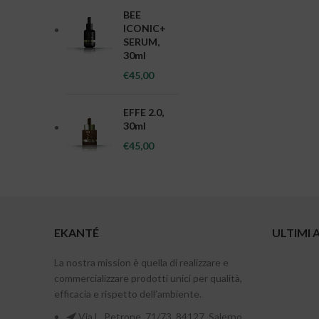
BEE
ICONIC+
SERUM,
30ml
€
45,00
EFFE 2.0,
30ml
€
45,00
EKANTÉ
ULTIMI 
La nostra mission è quella di realizzare e
commercializzare prodotti unici per qualità,
efficacia e rispetto dell’ambiente.
Via L. Petrone, 71/73, 84127, Salerno