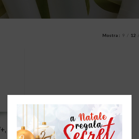
Mostra
9
12
T
, 7ml