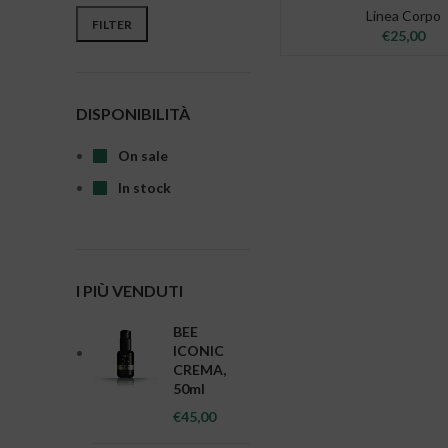
Min price
Max price
Linea Corpo
FILTER
€
25,00
DISPONIBILITÀ
On sale
In stock
I PIÙ VENDUTI
BEE
ICONIC
CREMA,
50ml
€
45,00