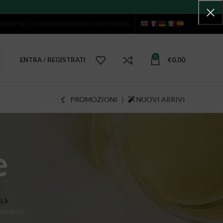
OKIE POLICY
CONDIZIONI GENERALI DI VENDITA
0
ENTRA / REGISTRATI
€
0,00
PROMOZIONI
|
NUOVI ARRIVI
e
LS
Prodotti