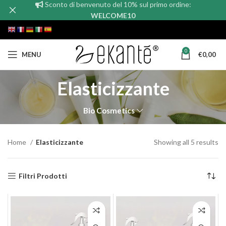
Sconto di benvenuto del 10% sul primo ordine:
WELCOME10
0
MENU
€
0,00
Elasticizzante
Bio Cosmetics
Home
Elasticizzante
Showing all 5 results
Filtri Prodotti