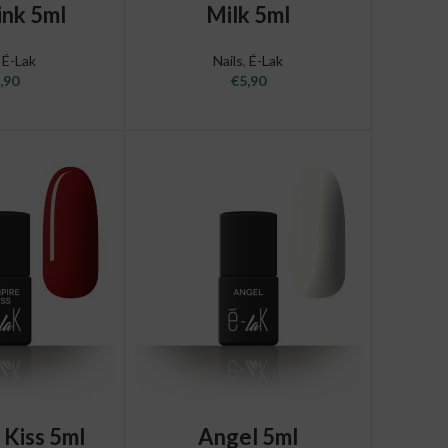
O CART
ADD TO CART
ink 5ml
Milk 5ml
,
É-Lak
Nails
,
É-Lak
,90
€
5,90
O CART
ADD TO CART
 Kiss 5ml
Angel 5ml