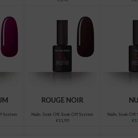
T
ADD TO CART
ADD T
UM
ROUGE NOIR
N
ff System
Nails
,
Soak Off
,
Soak Off System
Nails
,
Soak Off
,
€
11,90
€
1