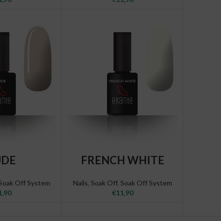
O CART
ADD TO CART
UDE
FRENCH WHITE
Soak Off System
Nails
,
Soak Off
,
Soak Off System
1,90
€
11,90