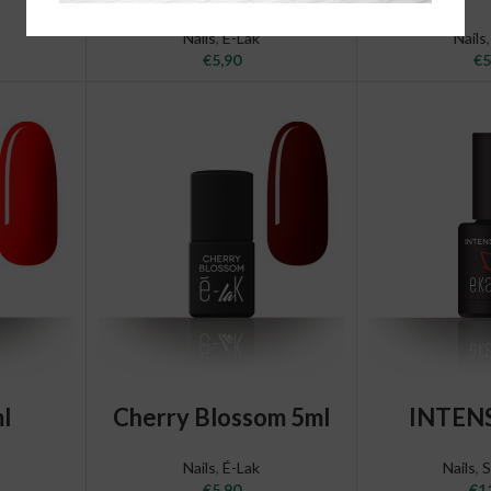
Nails
,
É-Lak
Nails
€
5,90
€
5
T
ADD TO CART
ADD T
ml
Cherry Blossom 5ml
INTEN
Nails
,
É-Lak
Nails
,
S
€
5,90
€
1