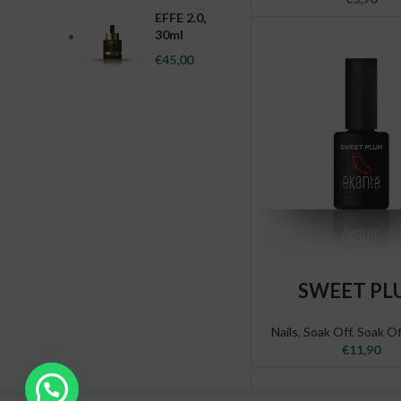
EFFE 2.0,
30ml
€
45,00
ADD TO CAR
SWEET PL
Nails
,
Soak Off
,
Soak O
€
11,90