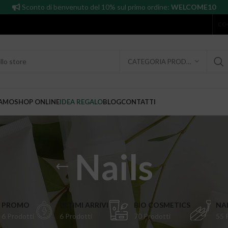
Sconto di benvenuto del 10% sul primo ordine:
WELCOME10
CO
CATEGORIA PRODOTTO
IAMO
SHOP ONLINE
IDEA REGALO
BLOG
CONTATTI
Nails
PROMO
ULTIMI ARRIVI
BIO COSMETICS
NAI
6 Prodotti
6 Prodotti
70 Prodotti
55 