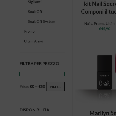
SELECT OPTIO
Sigillanti
kit Nail Secr
Componi il tuo
Soak Off
Soak Off System
Nails
,
Promo
,
Ultimi 
€
45,90
Promo
Ultimi Arrivi
FILTRA PER PREZZO
Price:
€0
—
€50
FILTER
Min price
Max price
DISPONIBILITÀ
ADD TO CAR
Marilyn 5