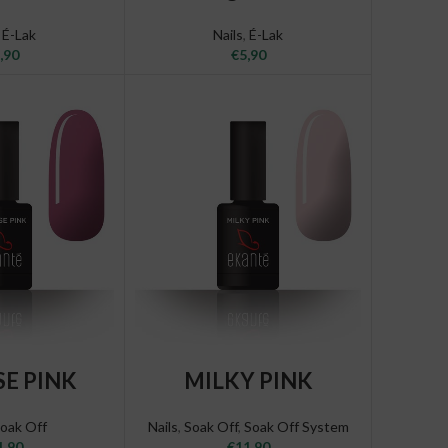
,
É-Lak
Nails
,
É-Lak
,90
€
5,90
O CART
ADD TO CART
SE PINK
MILKY PINK
oak Off
Nails
,
Soak Off
,
Soak Off System
1,90
€
11,90