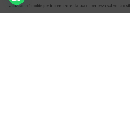
Utilizziamo i cookie per incrementare la tua esperienza sul nostro si
ADD TO CAR
BORDEA
Nails
,
Soak Of
€
11,90