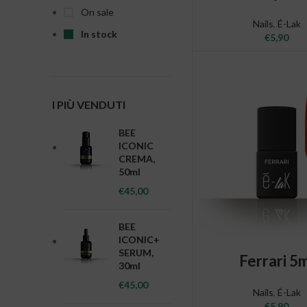
On sale
Nails
,
É-Lak
In stock
€
5,90
I PIÙ VENDUTI
BEE
ICONIC
CREMA,
50ml
€
45,00
BEE
ICONIC+
ADD TO CAR
SERUM,
Ferrari 5
30ml
€
45,00
Nails
,
É-Lak
€
5,90