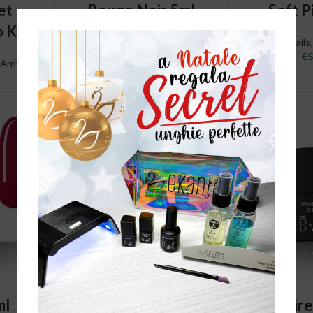
NS
ADD TO CART
ADD T
et –
Rouge Noir 5ml
Soft P
 Kit!
Nails
,
É-Lak
Nails
€
5,90
€
5
Arrivi
T
ADD TO CART
ADD T
ml
Lolita 5ml
Vampire