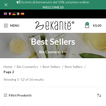
Sconto di benvenuto del 10% sul primo ordine:
WELCOME10
0
MENU
€
0,00
Best Sellers
Bio Cosmetics
Home
Bio Cosmetics
Best Sellers
Best Sellers
Page 2
Showing 1–12 of 16 results
Filtri Prodotti